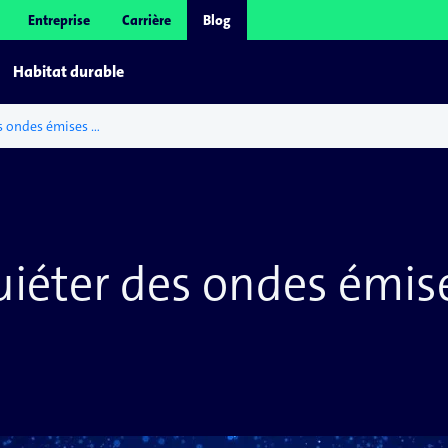
Entreprise
Carrière
Blog
Habitat durable
Faut-il s’inquiéter des ondes émises par la télérelève ?
quiéter des ondes émis