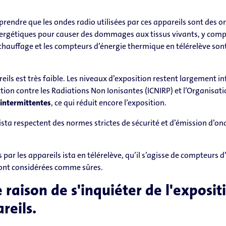
prendre que les ondes radio utilisées par ces appareils sont des 
ergétiques pour causer des dommages aux tissus vivants, y compri
 chauffage et les compteurs d’énergie thermique en télérelève s
eils est très faible. Les niveaux d’exposition restent largement inf
ion contre les Radiations Non Ionisantes (ICNIRP) et l’Organisat
 intermittentes
, ce qui réduit encore l’exposition.
r ista respectent des normes strictes de sécurité et d’émission d’o
 par les appareils ista en télérelève, qu’il s’agisse de compteurs 
sont considérées comme sûres.
e raison de s'inquiéter de l'exposi
reils.