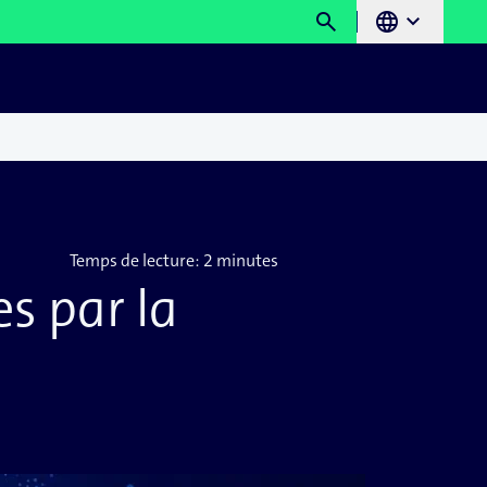
search
language
chevron_right
Temps de lecture:
2 minutes
es par la