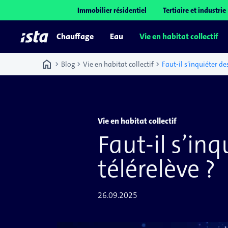
Immobilier résidentiel
Tertiaire et industrie
Chauffage
Eau
Vie en habitat collectif
home
chevron_right
chevron_right
chevron_right
Blog
Vie en habitat collectif
Vie en habitat collectif
Faut-il s’in
télérelève ?
26.09.2025