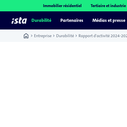
Immobilier résidentiel
Tertiaire et industrie
Durabilité
Partenaires
Médias et presse
home
chevron_right
chevron_right
chevron_right
Entreprise
Durabilité
Rapport d'activité 2024-20