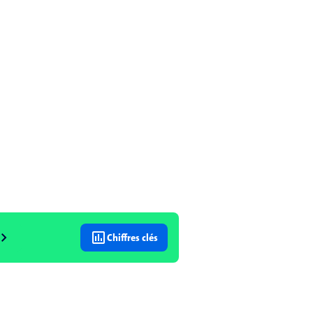
vron_right
insert_chart
Chiffres clés