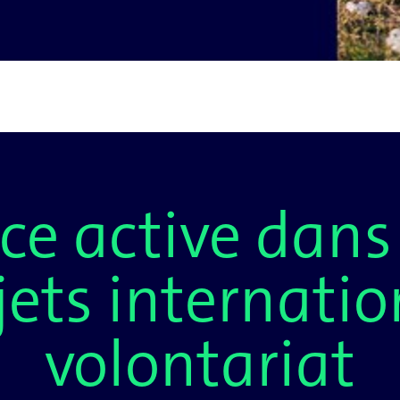
ce active dans
jets internati
volontariat