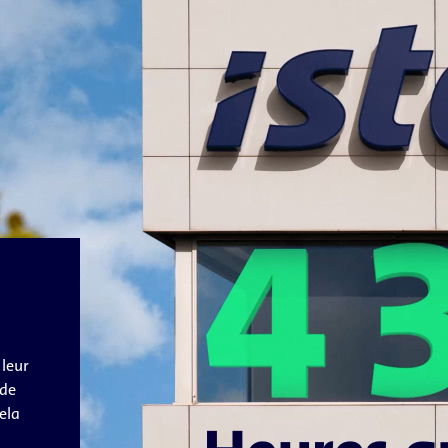
 leur
 de
ela
.