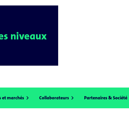
les niveaux
chevron_right
chevron_right
che
 et marchés
Collaborateurs
Partenaires & Société