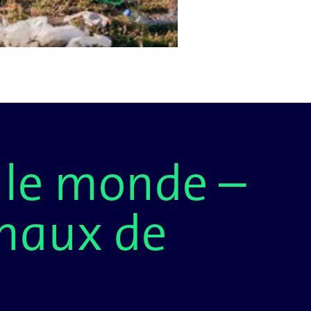
 le monde –
onaux de