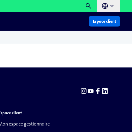
search
language
chevron_right
Espace client
Espace client
Mon espace gestionnaire