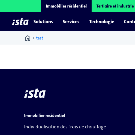
Immobilier résidentiel
Tertiaire et industrie
Solutions
Services
Technologie
Conta
home
chevron_right
test
Immobilier residentiel
Individualisation des frais de chauffage