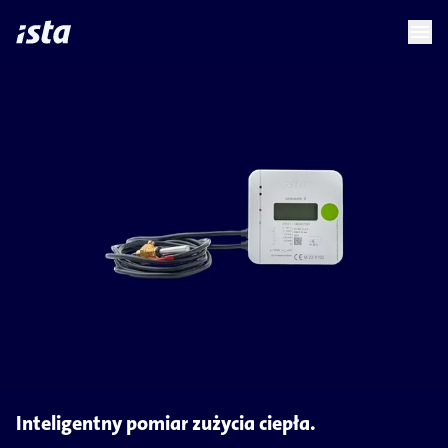
language
menu
chevron_right
Inteligentny pomiar zużycia ciepła.