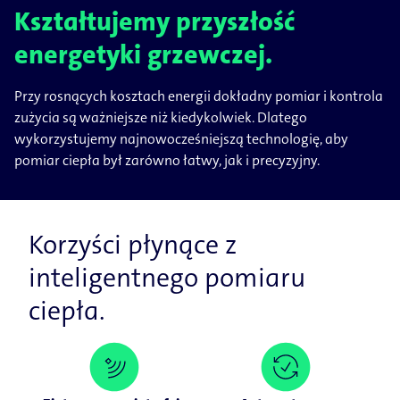
Kształtujemy przyszłość
energetyki grzewczej.
Przy rosnących kosztach energii dokładny pomiar i kontrola
zużycia są ważniejsze niż kiedykolwiek. Dlatego
wykorzystujemy najnowocześniejszą technologię, aby
pomiar ciepła był zarówno łatwy, jak i precyzyjny.
Korzyści płynące z
inteligentnego pomiaru
ciepła.