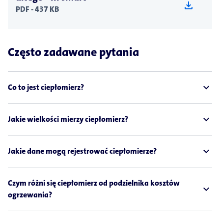
download
PDF - 437 KB
Często zadawane pytania
expand_less
Co to jest ciepłomierz?
expand_less
Jakie wielkości mierzy ciepłomierz?
expand_less
Jakie dane mogą rejestrować ciepłomierze?
Czym różni się ciepłomierz od podzielnika kosztów
expand_less
ogrzewania?