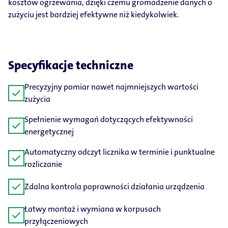
kosztów ogrzewania, dzięki czemu gromadzenie danych o
zużyciu jest bardziej efektywne niż kiedykolwiek.
Specyfikacje techniczne
Precyzyjny pomiar nawet najmniejszych wartości
check
zużycia
Spełnienie wymagań dotyczących efektywności
check
energetycznej
Automatyczny odczyt licznika w terminie i punktualne
check
rozliczanie
check
Zdalna kontrola poprawności działania urządzenia
Łatwy montaż i wymiana w korpusach
check
przyłączeniowych