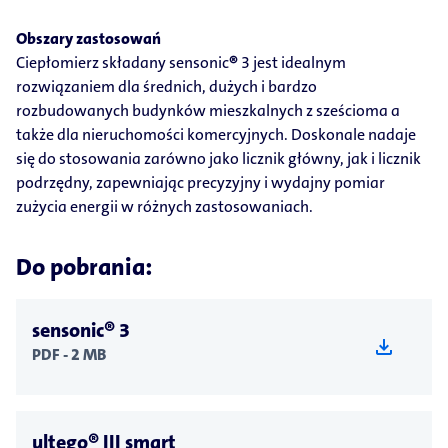
Obszary zastosowań
Ciepłomierz składany sensonic
®
3 jest idealnym
rozwiązaniem dla średnich, dużych i bardzo
rozbudowanych budynków mieszkalnych z sześcioma a
także dla nieruchomości komercyjnych. Doskonale nadaje
się do stosowania zarówno jako licznik główny, jak i licznik
podrzędny, zapewniając precyzyjny i wydajny pomiar
zużycia energii w różnych zastosowaniach.
Do pobrania:
sensonic® 3
download
PDF - 2 MB
ultego® III smart