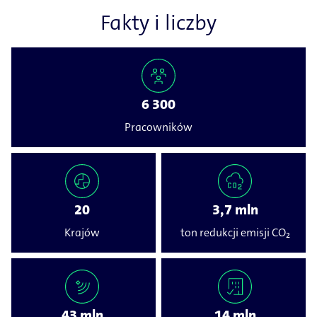
Fakty i liczby
6 300
Pracowników
20
3,7 mln
Krajów
ton redukcji emisji CO₂
43 mln
14 mln