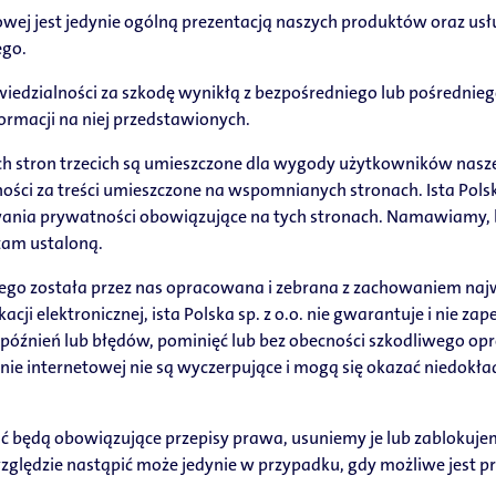
towej jest jedynie ogólną prezentacją naszych produktów oraz u
ego.
powiedzialności za szkodę wynikłą z bezpośredniego lub pośrednieg
formacji na niej przedstawionych.
 stron trzecich są umieszczone dla wygody użytkowników naszego 
ności za treści umieszczone na wspomnianych stronach. Ista Polska
ania prywatności obowiązujące na tych stronach. Namawiamy, by 
 tam ustaloną.
wego została przez nas opracowana i zebrana z zachowaniem najw
ji elektronicznej, ista Polska sp. z o.o. nie gwarantuje i nie za
opóźnień lub błędów, pominięć lub bez obecności szkodliwego o
ronie internetowej nie są wyczerpujące i mogą się okazać niedok
zać będą obowiązujące przepisy prawa, usuniemy je lub zablokuje
względzie nastąpić może jedynie w przypadku, gdy możliwe jest