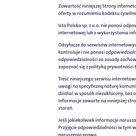
Zawartość niniejszej Strony interne
oferty w rozumieniu kodeksu cywiln
Ista Polska sp. z o.o. nie ponosi od
internetowej lub z wykorzystania in
Odsyłacze do serwisów internetowych
kontroluje i nie ponosi odpowiedzial
odpowiedzialności za zasady zachow
zapoznać się z polityką prywatności
Treść niniejszego serwisu interneto
uwagi na specyficzną naturę komunikac
działać w sposób niezakłócony, bez 
Informacje zawarte na niniejszej st
starań.
Jeśli jakiekolwiek informacje narus
Przyjęcie odpowiedzialności w tym 
naruszenia prawa.