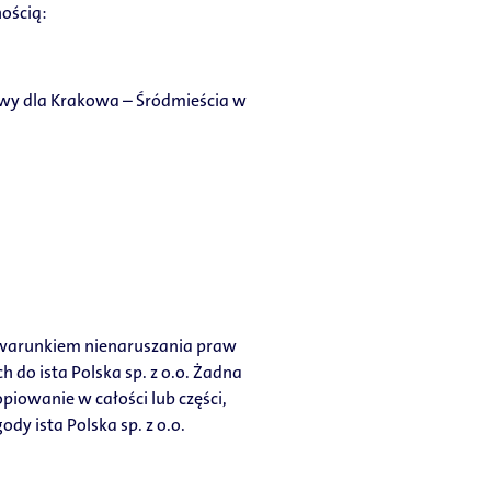
ością:
wy dla Krakowa – Śródmieścia w
 warunkiem nienaruszania praw
 do ista Polska sp. z o.o. Żadna
iowanie w całości lub części,
y ista Polska sp. z o.o.