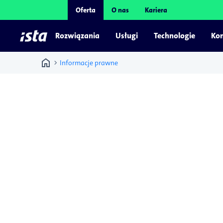
Oferta
O nas
Kariera
Rozwiązania
Usługi
Technologie
Kon
home
chevron_right
Informacje prawne