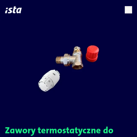
language
menu
chevron_right
Zawory termostatyczne do