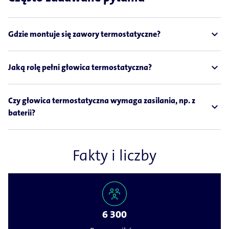
expand_less
Gdzie montuje się zawory termostatyczne?
expand_less
Jaką rolę pełni głowica termostatyczna?
Czy głowica termostatyczna wymaga zasilania, np. z
expand_less
baterii?
Fakty i liczby
6 300