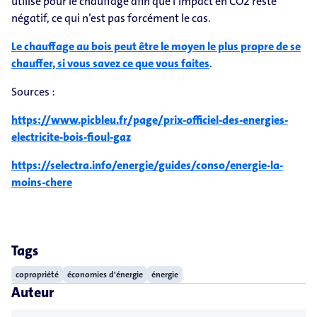
utilise pour le chauffage afin que l’impact en CO2 reste
négatif, ce qui n’est pas forcément le cas.
Le chauffage au bois peut être le moyen le plus propre de se
chauffer, si vous savez ce que vous faites
.
Sources :
https://www.picbleu.fr/page/prix-officiel-des-energies-
electricite-bois-fioul-gaz
https://selectra.info/energie/guides/conso/energie-la-
moins-chere
Tags
copropriété
économies d'énergie
énergie
Auteur