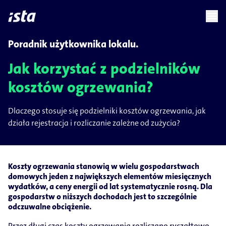
language
menu
chevron_right
Poradnik użytkownika lokalu.
Jak korzystać z podzielników
kosztów ogrzewania?
Dlaczego stosuje się podzielniki kosztów ogrzewania, jak
działa rejestracja i rozliczanie zależne od zużycia?
Koszty ogrzewania stanowią w wielu gospodarstwach
domowych jeden z największych elementów miesięcznych
wydatków, a ceny energii od lat systematycznie rosną. Dla
gospodarstw o niższych dochodach jest to szczególnie
odczuwalne obciążenie.
Przez długi czas koszty ogrzewania rozliczano ryczałtowo