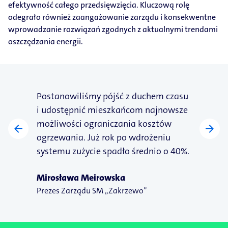
efektywność całego przedsięwzięcia. Kluczową rolę
odegrało również zaangażowanie zarządu i konsekwentne
wprowadzanie rozwiązań zgodnych z aktualnymi trendami
oszczędzania energii.
„Podzielniki to dla mieszkańców jak
policjant, który przypomina o
oszczędzaniu. Dzięki systemowi
monitorujemy zużycie na bieżąco i
arrow_back
arrow_forward
tworzymy realną wartość z analizy
danych.”
Sławomir Łopieński
Zastępca Prezesa ds. technicznego
utrzymania zasobów, SM „Zakrzewo”