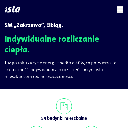
language
menu
chevron_right
SM „Zakrzewo”, Elbląg.
Indywidualne rozliczanie
ciepła.
Już po roku zużycie energii spadło o 40%, co potwierdziło
skuteczność indywidualnych rozliczeń i przyniosło
mieszkańcom realne oszczędności.
54 budynki mieszkalne