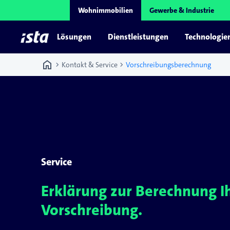
Wohnimmobilien
Gewerbe & Industrie
Lösungen
Dienstleistungen
Technologie
home
chevron_right
chevron_right
Kontakt & Service
Vorschreibungsberechnung
Service
Erklärung zur Berechnung I
Vorschreibung.