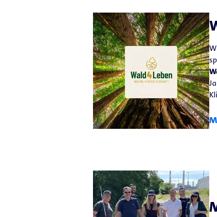
Wi
sp
Wa
Ja
Kl
M
M