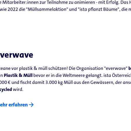
 Mitarbeiter:innen zur Teilnahme zu animieren - mit Erfolg. Das 
, wie 2022 die "Müllsammelaktion" und "ista pflanzt Bäume", d
everwave
eane vor plastik & müll schützen! Die Organisation "everwave"
b
on
Plastik & Müll
bevor er in die Weltmeere gelangt. ista Österrei
000 € und fischt damit 3.000 kg Müll aus den Gewässern, der ansc
cycled
wird.
arrow_forward
ehr erfahren