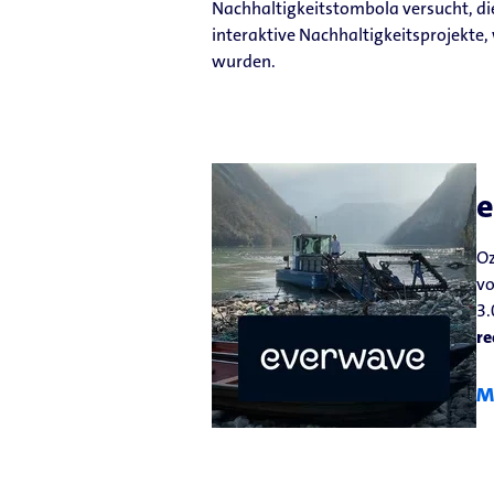
Nachhaltigkeitstombola versucht, die
interaktive Nachhaltigkeitsprojekte
wurden.
Oz
v
3.
re
M