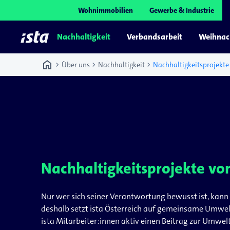
Wohnimmobilien
Gewerbe & Industrie
Nachhaltigkeit
Verbandsarbeit
Weihnac
home
chevron_right
chevron_right
chevron_right
Über uns
Nachhaltigkeit
Nachhaltigkeitsprojekte
Nachhaltigkeitsprojekte von
Nur wer sich seiner Verantwortung bewusst ist, kann 
deshalb setzt ista Österreich auf gemeinsame Umwel
ista Mitarbeiter:innen aktiv einen Beitrag zur Umwelt