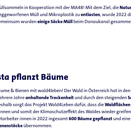
llsammeln in Kooperation mit der MA48! Mit dem Ziel, die
Natur
ggeworfenen Müll und Mikroplastik zu
entlasten
, wurde 2022 d
emeinsam wurden
einige Säcke Müll
beim Donaukanal gesammel
sta pflanzt Bäume
ume & Bienen mit wald4leben! Der Wald in Österreich hat in den 
hrere Jahre
anhaltende Trockenheit
und durch den steigenden
S
shalb sorgt das Projekt Wald4Leben dafür, dass die
Waldflächen
nnen und somit der Klimaschutzeffekt des Waldes wieder greife
tarbeiter:innen in 2022 ingesamt
600 Bäume gepflanzt
und ein
enenstöcke
übernommen.