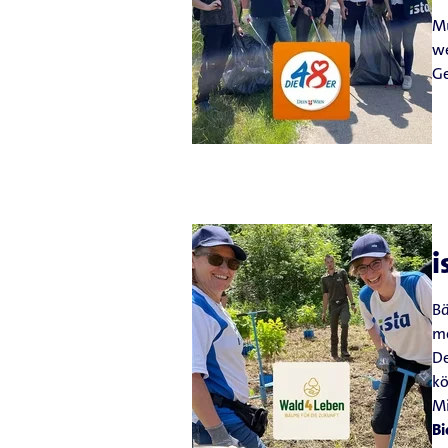
Mü
we
G
i
Bä
me
De
kö
Mi
Bi