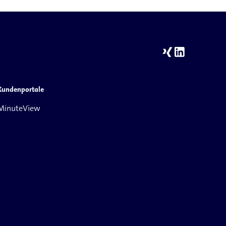
Kundenportale
MinuteView