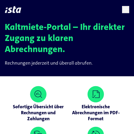
language
menu
chevron_right
Kaltmiete-Portal – Ihr direkter
Zugang zu klaren
Abrechnungen.
Rechnungen jederzeit und überall abrufen.
Sofortige Übersicht über
Elektronische
Rechnungen und
Abrechnungen im PDF-
Zahlungen
Format