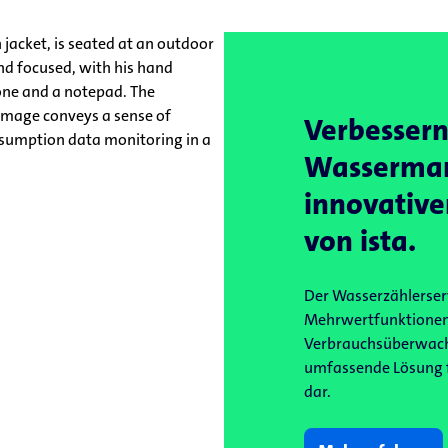
Verbessern 
Wasserman
innovativ
von ista.
Der Wasserzählerservi
Mehrwertfunktionen,
Verbrauchsüberwachu
umfassende Lösung 
dar.