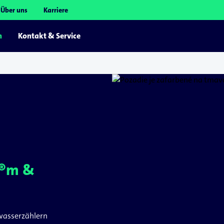
Über uns
Karriere
n
Kontakt & Service
a®m &
wasserzählern