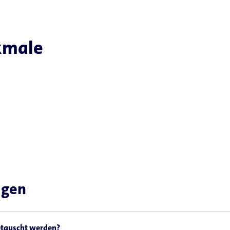
kmale
agen
etauscht werden?