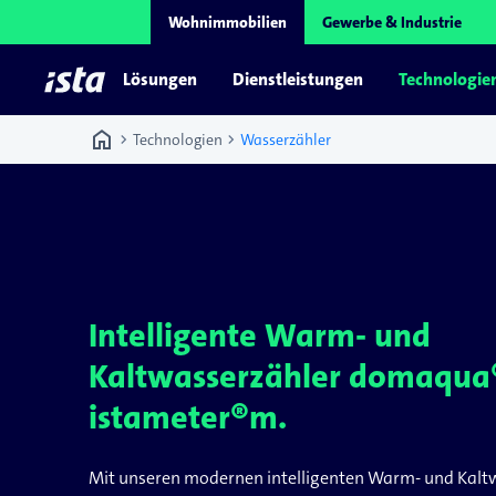
Wohnimmobilien
Gewerbe & Industrie
Lösungen
Dienstleistungen
Technologie
home
chevron_right
chevron_right
Technologien
Wasserzähler
Intelligente Warm- und
Kaltwasserzähler domaqu
istameter®m.
Mit unseren modernen intelligenten Warm- und Kalt