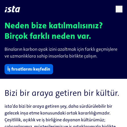
language
menu
chevron_right
Neden bize katılmalısınız?
Birçok farklı neden var.
Binaların karbon ayak izini azaltmak için farklı geçmişlere
ve uzmanlıklara sahip insanlarla birlikte çalışın.
İş fırsatlarını keşfedin
Bizi bir araya getiren bir kültür.
ista’da bizi bir araya getiren şey, daha sürdürülebilir bir
gelecek inşa etme konusundaki ortak kararlılığımızdır.
Çeşitlilik, açıklık ve iş birliğine dayanan kültürümüz;
çalışanlarımız, müşterilerimiz ve iş ortaklarımızla birlikte