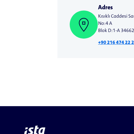
Adres
Kısıklı Caddesi S
No:4 A
Blok D:1-A 34662
+90 216 474 22 