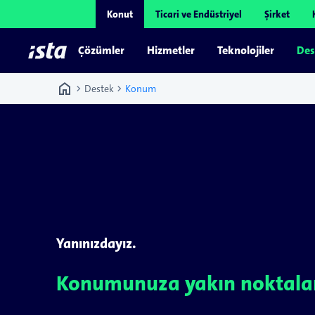
Konut
Ticari ve Endüstriyel
Şirket
Çözümler
Hizmetler
Teknolojiler
Des
home
chevron_right
chevron_right
Destek
Konum
Yanınızdayız.
Konumunuza yakın noktalar