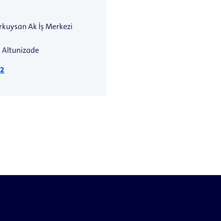
arkuysan Ak İş Merkezi
 Altunizade
22