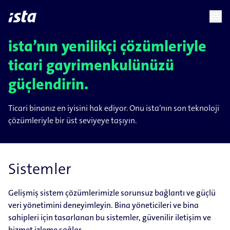
language
menu
chevron_right
ista’nın yenilikçi çözümleriyle
ticari gayrimenkulünüzü
güçlendirin.
Ticari binanız en iyisini hak ediyor. Onu ista’nın son teknoloji
çözümleriyle bir üst seviyeye taşıyın.
Sistemler
Gelişmiş sistem çözümlerimizle sorunsuz bağlantı ve güçlü
veri yönetimini deneyimleyin. Bina yöneticileri ve bina
sahipleri için tasarlanan bu sistemler, güvenilir iletişim ve
hizmet izleme sağlar.