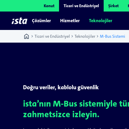
Konut
Ticari ve Endüstriyel
Şirket
Çözümler
Hizmetler
Teknolojiler
home
chevron_right
chevron_right
chevron_right
Ticari ve Endüstriyel
Teknolojiler
M-Bus Sistemi
Doğru veriler, kablolu güvenlik
ista’nın M-Bus sistemiyle tü
zahmetsizce izleyin.