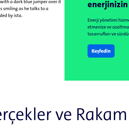
enerjinizin
Enerji yönetimi hizme
etmenize ve azaltman
tasarrufları ve sürdür
Keşfedin
rçekler ve Rakam