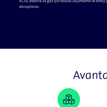
Isı, su, elektrik ve gaz için hassas ölçümleme ile enerji
dönüştürün.
Avantaj