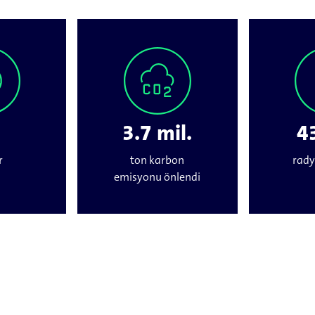
3.7 mil.
43
r
ton karbon
rady
emisyonu önlendi