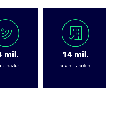
 mil.
14 mil.
o cihazları
bağımsız bölüm