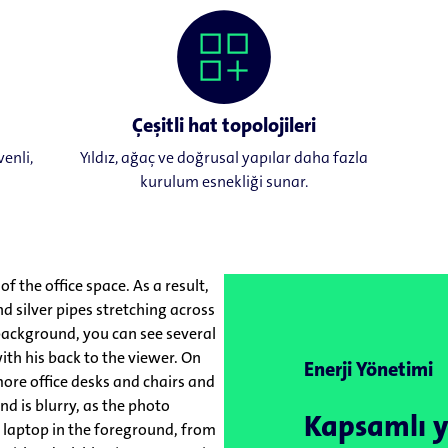
Çeşitli hat topolojileri
enli,
Yıldız, ağaç ve doğrusal yapılar daha fazla
kurulum esnekliği sunar.
Enerji Yönetimi
Kapsamlı y