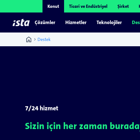
Konut
Ticari ve Endüstriyel
Şirket
Çözümler
Hizmetler
Teknolojiler
Des
home
chevron_right
Destek
7/24 hizmet
Sizin için her zaman burada