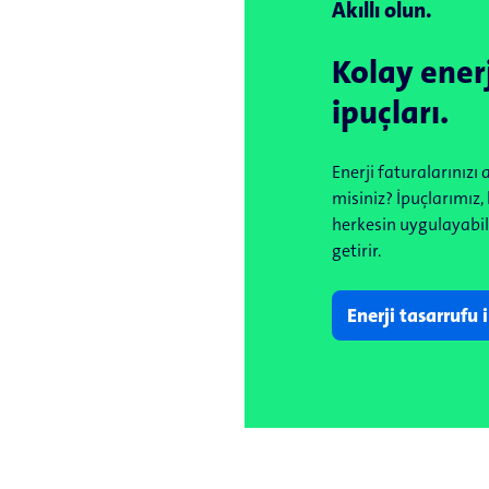
Akıllı olun.
Kolay enerj
ipuçları.
Enerji faturalarınızı
misiniz? İpuçlarımız, 
herkesin uygulayabile
getirir.
Enerji tasarrufu 