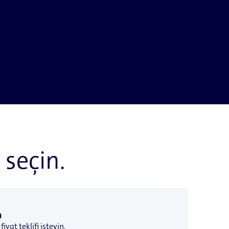
seçin.
n
iyat teklifi isteyin.