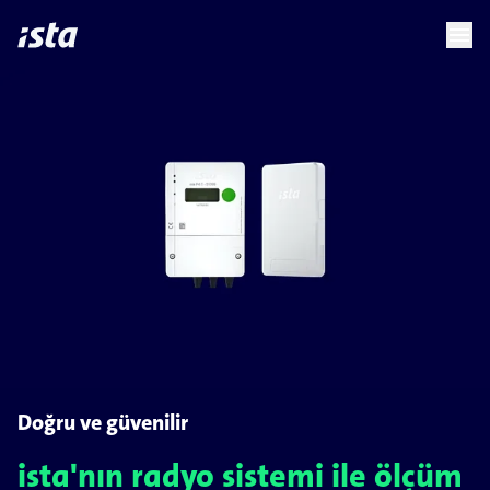
language
menu
chevron_right
Doğru ve güvenilir
ista'nın radyo sistemi ile ölçüm