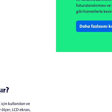
faturalandırması ve 
gibi hizmetlerle kesi
Daha fazlasını k
şır?
 için kullanılan ve
y ölçer; LCD ekran,