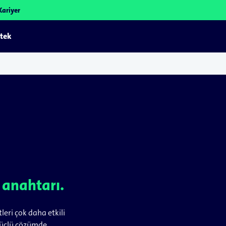
Kariyer
tek
n anahtarı.
tleri çok daha etkili
r güçlü çözümde