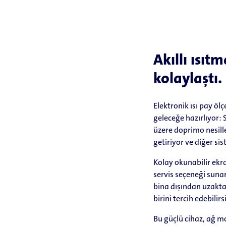
Akıllı ısıt
kolaylaştı.
Elektronik ısı pay ö
geleceğe hazırlıyor:
üzere doprimo nesille
getiriyor ve diğer si
Kolay okunabilir ekr
servis seçeneği suna
bina dışından uzakt
birini tercih edebilirs
Bu güçlü cihaz, ağ m