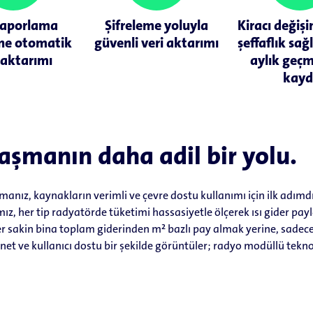
 raporlama
Şifreleme yoluyla
Kiracı değiş
ine otomatik
güvenli veri aktarımı
şeffaflık sa
 aktarımı
aylık geçm
kayd
aşmanın daha adil bir yolu.
lmanız, kaynakların verimli ve çevre dostu kullanımı için ilk adım
mız, her tip radyatörde tüketimi hassasiyetle ölçerek ısı gider pa
 sakin bina toplam giderinden m² bazlı pay almak yerine, sadece fi
ini net ve kullanıcı dostu bir şekilde görüntüler; radyo modüllü tekn