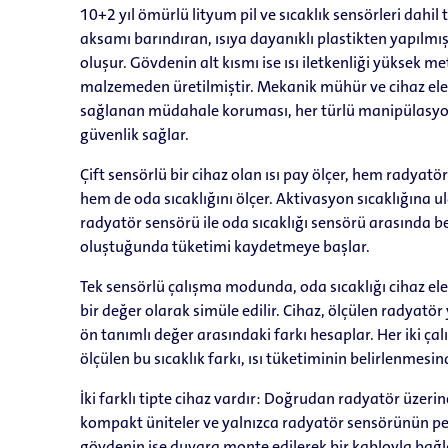
10+2 yıl ömürlü lityum pil ve sıcaklık sensörleri dahil
aksamı barındıran, ısıya dayanıklı plastikten yapılmış
oluşur. Gövdenin alt kısmı ise ısı iletkenliği yüksek 
malzemeden üretilmiştir. Mekanik mühür ve cihaz ele
sağlanan müdahale koruması, her türlü manipülasyo
güvenlik sağlar.
Çift sensörlü bir cihaz olan ısı pay ölçer, hem radyatör
hem de oda sıcaklığını ölçer. Aktivasyon sıcaklığına u
radyatör sensörü ile oda sıcaklığı sensörü arasında beli
oluştuğunda tüketimi kaydetmeye başlar.
Tek sensörlü çalışma modunda, oda sıcaklığı cihaz ele
bir değer olarak simüle edilir. Cihaz, ölçülen radyatör 
ön tanımlı değer arasındaki farkı hesaplar. Her iki 
ölçülen bu sıcaklık farkı, ısı tüketiminin belirlenmesin
İki farklı tipte cihaz vardır: Doğrudan radyatör üzeri
kompakt üniteler ve yalnızca radyatör sensörünün pet
gövdenin ise duvara monte edilerek bir kabloyla bağ