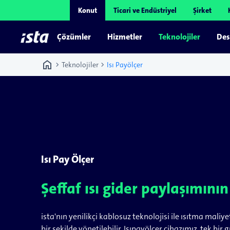
Konut
Ticari ve Endüstriyel
Şirket
Çözümler
Hizmetler
Teknolojiler
Des
home
chevron_right
chevron_right
Teknolojiler
Isı Payölçer
Isı Pay Ölçer
Şeffaf ısı gider paylaşımını
ista'nın yenilikçi kablosuz teknolojisi ile ısıtma maliye
bir şekilde yönetilebilir. Isıpayölçer cihazımız, tek bi