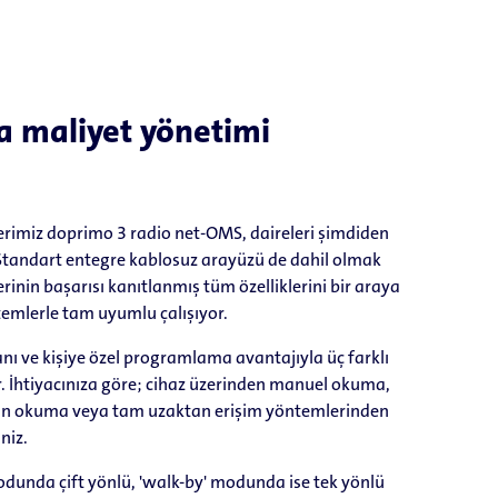
ma maliyet yönetimi
lçerimiz doprimo 3 radio net-OMS, daireleri şimdiden
 Standart entegre kablosuz arayüzü de dahil olmak
rinin başarısı kanıtlanmış tüm özelliklerini bir araya
stemlerle tam uyumlu çalışıyor.
anı ve kişiye özel programlama avantajıyla üç farklı
r. İhtiyacınıza göre; cihaz üzerinden manuel okuma,
an okuma veya tam uzaktan erişim yöntemlerinden
iniz.
odunda çift yönlü, 'walk-by' modunda ise tek yönlü