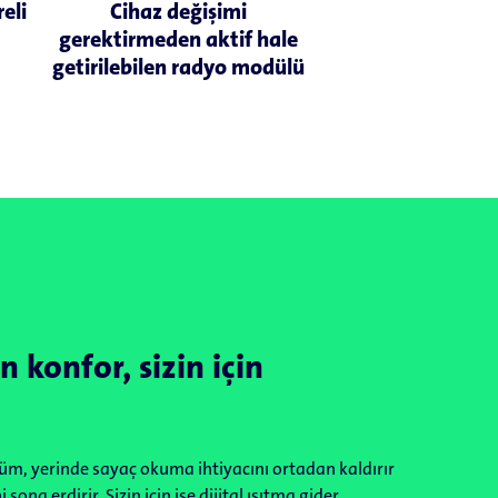
eli
Cihaz değişimi
gerektirmeden aktif hale
getirilebilen radyo modülü
n konfor, sizin için
ölçüm, yerinde sayaç okuma ihtiyacını ortadan kaldırır
ona erdirir. Sizin için ise dijital ısıtma gider