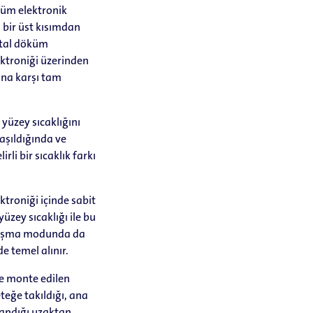
 tüm elektronik
 bir üst kısımdan
metal döküm
ktroniği üzerinden
na karşı tam
 yüzey sıcaklığını
laşıldığında ve
rli bir sıcaklık farkı
ktroniği içinde sabit
yüzey sıcaklığı ile bu
çalışma modunda da
de temel alınır.
ne monte edilen
eğe takıldığı, ana
landığı uzaktan