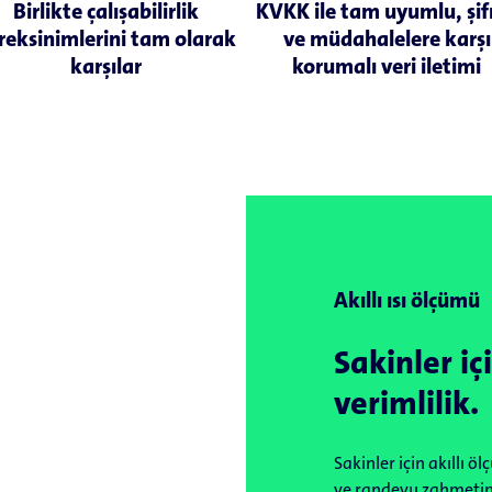
Birlikte çalışabilirlik
KVKK ile tam uyumlu, şifr
reksinimlerini tam olarak
ve müdahalelere karşı
karşılar
korumalı veri iletimi
Akıllı ısı ölçümü
Sakinler içi
verimlilik.
Sakinler için akıllı 
ve randevu zahmetini s