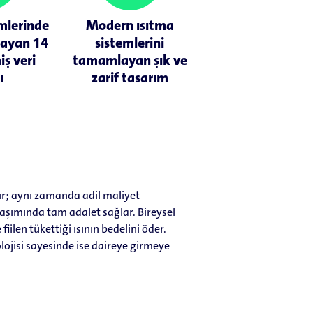
imlerinde
Modern ısıtma
ğlayan 14
sistemlerini
iş veri
tamamlayan şık ve
ı
zarif tasarım
dır; aynı zamanda adil maliyet
ylaşımında tam adalet sağlar. Bireysel
ilen tükettiği ısının bedelini öder.
olojisi sayesinde ise daireye girmeye