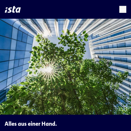
language
menu
chevron_right
chevron_right
DE
Alles aus einer Hand.