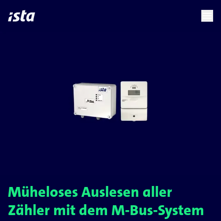
language
menu
chevron_right
chevron_right
DE
Müheloses Auslesen aller
Zähler mit dem M-Bus-System