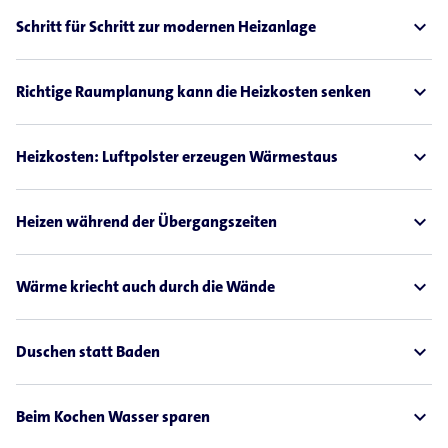
expand_less
Schritt für Schritt zur modernen Heizanlage
expand_less
Richtige Raumplanung kann die Heizkosten senken
expand_less
Heizkosten: Luftpolster erzeugen Wärmestaus
expand_less
Heizen während der Übergangszeiten
expand_less
Wärme kriecht auch durch die Wände
expand_less
Duschen statt Baden
expand_less
Beim Kochen Wasser sparen