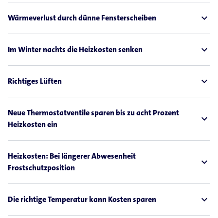
expand_less
Wärmeverlust durch dünne Fensterscheiben
expand_less
Im Winter nachts die Heizkosten senken
expand_less
Richtiges Lüften
Neue Thermostatventile sparen bis zu acht Prozent
expand_less
Heizkosten ein
Heizkosten: Bei längerer Abwesenheit
expand_less
Frostschutzposition
expand_less
Die richtige Temperatur kann Kosten sparen