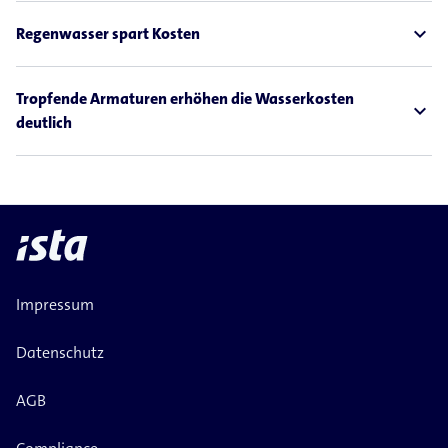
expand_less
Regenwasser spart Kosten
Tropfende Armaturen erhöhen die Wasserkosten
expand_less
deutlich
Impressum
Datenschutz
AGB