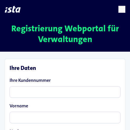
language
menu
chevron_right
chevron_right
DE
Registrierung Webportal für
Verwaltungen
Ihre Daten
Ihre Kundennummer
Vorname