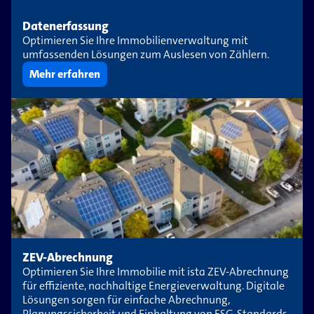
Datenerfassung
Optimieren Sie Ihre Immobilienverwaltung mit
umfassenden Lösungen zum Auslesen von Zählern.
Mehr erfahren
ZEV-Abrechnung
Optimieren Sie Ihre Immobilie mit ista ZEV-​Abrechnung
für effiziente, nachhaltige Energieverwaltung. Digitale
Lösungen sorgen für einfache Abrechnung,
Planungssicherheit und Einhaltung von ESG-​Standards.