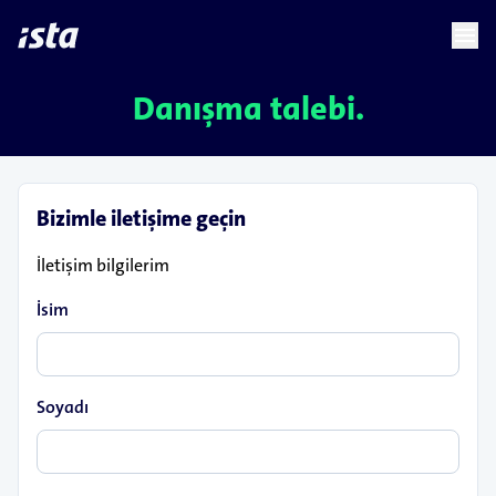
language
menu
chevron_right
Danışma talebi.
Bizimle iletişime geçin
İletişim bilgilerim
İsim
Soyadı