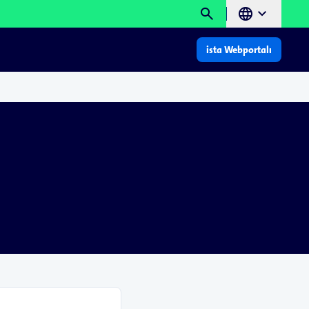
search
language
chevron_right
ista Webportalı