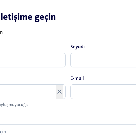
iletişime geçin
im
Soyadı
E-mail
close
 paylaşmayacağız