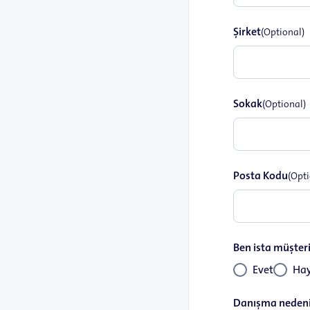
Şirket
(Optional)
Sokak
(Optional)
Posta Kodu
(Opti
Ben ista müşter
Evet
Hay
Danışma neden