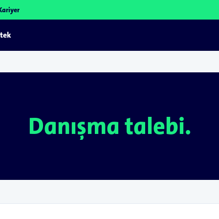
Kariyer
tek
Danışma talebi.