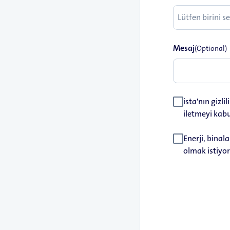
Mesaj
(Optional)
ista'nın gizli
iletmeyi kabu
Enerji, binala
olmak istiyor