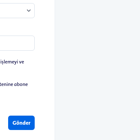
i işlemeyi ve
ültenine abone
Gönder