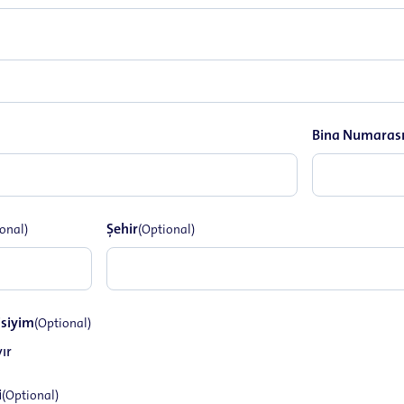
Bina Numaras
Şehir
onal)
(Optional)
isiyim
(Optional)
ır
i
(Optional)