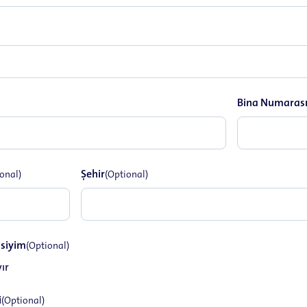
Bina Numaras
Şehir
onal)
(Optional)
isiyim
(Optional)
ır
i
(Optional)