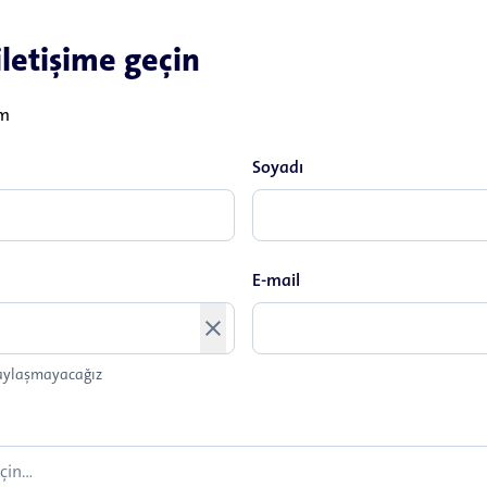
iletişime geçin
im
Soyadı
E-mail
close
 paylaşmayacağız