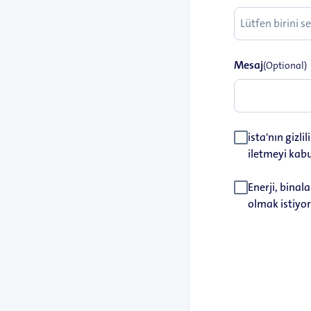
Mesaj
(Optional)
ista'nın gizli
iletmeyi kabu
Enerji, binala
olmak istiyor