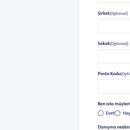
Şirket
(Optional)
Sokak
(Optional)
Posta Kodu
(Opti
Ben ista müşter
Evet
Hay
Danışma neden