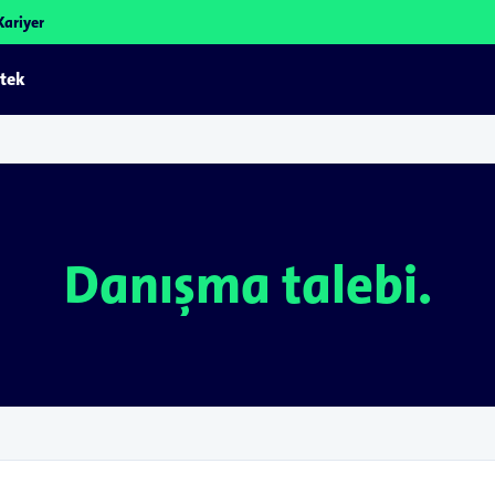
Kariyer
tek
Danışma talebi.