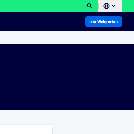
search
language
chevron_right
ista Webportalı