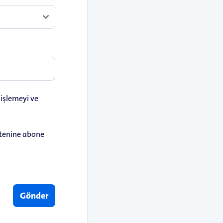
i işlemeyi ve
ültenine abone
Gönder