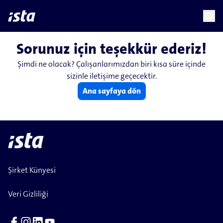
language
menu
chevron_right
Sorunuz için teşekkür ederiz!
Şimdi ne olacak? Çalışanlarımızdan biri kısa süre içinde
sizinle iletişime geçecektir.
Ana sayfaya dön
Şirket Künyesi
Veri Gizliliği