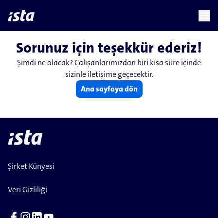
language
menu
chevron_right
Sorunuz için teşekkür ederiz!
Şimdi ne olacak? Çalışanlarımızdan biri kısa süre içinde
sizinle iletişime geçecektir.
Ana sayfaya dön
Şirket Künyesi
Veri Gizliliği