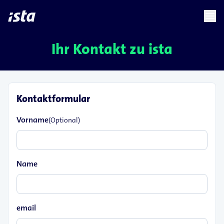
language
menu
chevron_right
chevron_right
DE
Ihr Kontakt zu ista
Kontaktformular
Vorname
(Optional)
Name
email