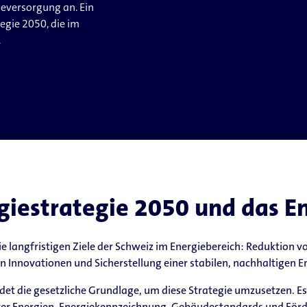
ieversorgung an. Ein
tegie 2050, die im
.
rgiestrategie 2050 und das E
die langfristigen Ziele der Schweiz im Energiebereich: Reduktion
 Innovationen und Sicherstellung einer stabilen, nachhaltigen E
ldet die gesetzliche Grundlage, um diese Strategie umzusetzen. Es
arer Energien, Energiekennzeichnung, Gebäudestandards und För