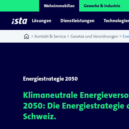
Wohnimmobilien
Gewerbe & Industrie
Lösungen
Dienstleistungen
Technologie
home
chevron_right
chevron_right
chevron_right
Kontakt & Service
Gesetze und Verordnungen
Ene
Energiestrategie 2050
Klimaneutrale Energieverso
2050: Die Energiestrategie 
Schweiz.