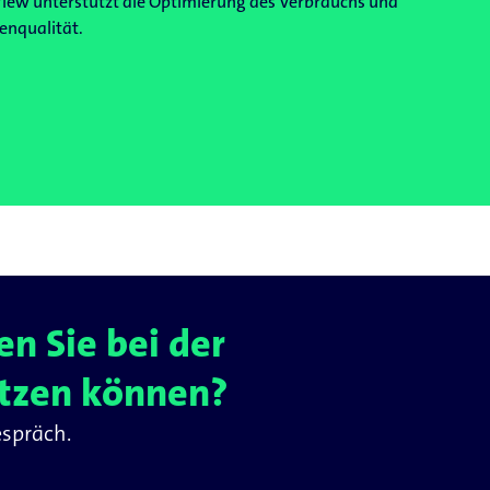
iew unterstützt die Optimierung des Verbrauchs und
ienqualität.
n Sie bei der
ützen können?
espräch.