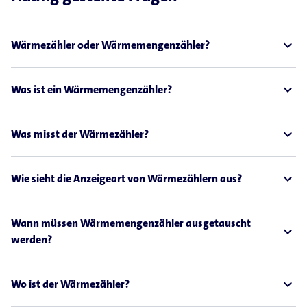
expand_less
Wärmezähler oder Wärmemengenzähler?
expand_less
Was ist ein Wärmemengenzähler?
expand_less
Was misst der Wärmezähler?
expand_less
Wie sieht die Anzeigeart von Wärmezählern aus?
Wann müssen Wärmemengenzähler ausgetauscht
expand_less
werden?
expand_less
Wo ist der Wärmezähler?