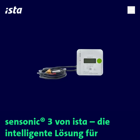
language
menu
chevron_right
chevron_right
DE
sensonic® 3 von ista – die
intelligente Lösung für