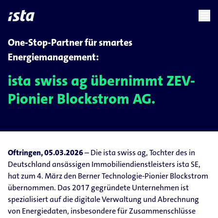
language
menu
chevron_right
chevron_right
DE
One-Stop-Partner für smartes
Energiemanagement:
ista swiss ag übernimmt ZEV-
Pionier Blockstrom AG.
Oftringen, 05.03.2026
– Die ista swiss ag, Tochter des in
Deutschland ansässigen Immobiliendienstleisters ista SE,
hat zum 4. März den Berner Technologie-Pionier Blockstrom
übernommen. Das 2017 gegründete Unternehmen ist
spezialisiert auf die digitale Verwaltung und Abrechnung
von Energiedaten, insbesondere für Zusammenschlüsse