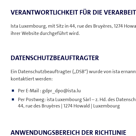
VERANTWORTLICHKEIT FÜR DIE VERARBEI
Ista Luxembourg, mit Sitz in 44, rue des Bruyères, 1274 How
ihrer Website durchgeführt wird.
DATENSCHUTZBEAUFTRAGTER
Ein Datenschutzbeauftragter („DSB“) wurde von ista ernann
kontaktiert werden:
Per E-Mail : gdpr_dpo@ista.lu
Per Postweg: ista Luxembourg Sàrl – z. Hd. des Datensc
44, rue des Bruyères | 1274 Howald | Luxembourg
ANWENDUNGSBEREICH DER RICHTLINIE