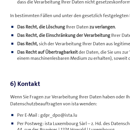
dass die Verarbeitung Ihrer Daten nicht gesetzeskonform 
In bestimmten Fällen und unter den gesetzlich festgelegte
Das Recht, die Löschung
Ihrer Daten
zu verlangen
.
Das Recht, die Einschränkung der Verarbeitung
Ihrer Dat
Das Recht,
sich der Verarbeitung Ihrer Daten aus legiti
Das Recht auf Übertragbarkeit
der Daten, die Sie uns zur
einem maschinenlesbaren Medium zu erhalten), soweit di
6) Kontakt
Wenn Sie Fragen zur Verarbeitung Ihrer Daten haben oder I
Datenschutzbeauftragten von ista wenden:
Per E-Mail : gdpr_dpo@ista.lu
Per Postweg: ista Luxembourg Sàrl – z. Hd. des Datensc
44, rue des Bruyères | 1274 Howald | Luxembourg