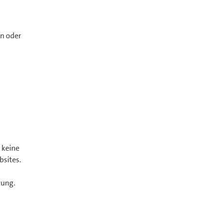
en oder
 keine
bsites.
tung.