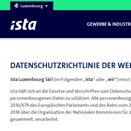
Luxembourg
Webportal-Zugang für unsere Kun
GEWERBE & INDUSTR
Corporate Website
Denmark
Austria
France
Belgium
Germany
Heizkostenabrechnung
Heizkostenverteiler
Gewerbe & In
Webport
Ra
Czech Republic
Hungary
Hier gelangen Sie zum Login
DATENSCHUTZRICHTLINIE DER WE
United Kingdom
United Arab Emirates
ista Luxembourg Sàrl
(im Folgenden „
ista
“ oder „
wir
“) miss
ista hält sich an die Gesetze und Vorschriften zum Datensch
personenbezogenen Daten zu schützen. Alle personenbez
2016/679 des Europäischen Parlaments und des Rates vom 27
2018 über die Organisation der Nationalen Kommission für
gesammelt, verarbeitet.