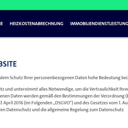
den
Sie sind noch nicht regis
IE
HEIZKOSTENABRECHNUNG
IMMOBILIENDIENSTLEISTUN
Italy
Poland
Die Registrierung ist für ista Kunden kos
Vorteilen profitieren. Melden Sie sich an
Luxembourg
Qatar
steckt.
Netherlands
Romania
dustrie
al
uchwarnmelder-Service
Integrierte Abrechnung
Wärme- und Kältezähler
Integrierte Abrechnung
EcoTrend
Über uns
Gewerbeabrechnung
Wasserabrechnung
Nachhaltigkeit
Datenaustausch
Wasserzähler
Datenaustausch
Innovation
MinuteView
Rauchmelder
Verbrauchsanalyse
Nebenkostenabrechn
ista einfachSmart
HeatPilo
Funk-Te
Norway
Sweden
Hier gehts zur Registrierung
BSITE
t dem Schutz Ihrer personenbezogenen Daten hohe Bedeutung bei
utz und unternimmt alles Notwendige, um die Vertraulichkeit Ihre
ogenen Daten werden gemäß den Bestimmungen der Verordnung (
. April 2016 (im Folgenden „DSGVO“) und des Gesetzes vom 1. A
 den Datenschutz und die allgemeine Regelung zum Datenschutz