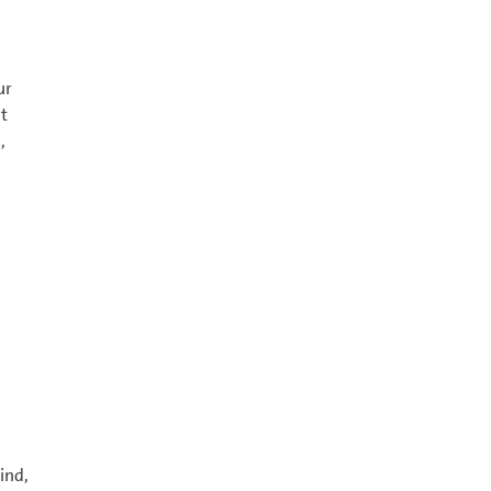
ur
t
,
ind,