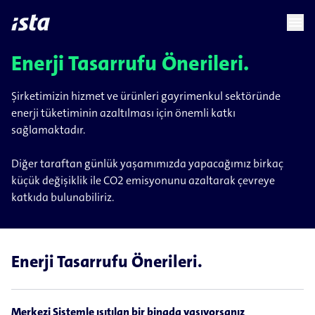
language
menu
chevron_right
Enerji Tasarrufu Önerileri.
Şirketimizin hizmet ve ürünleri gayrimenkul sektöründe
enerji tüketiminin azaltılması için önemli katkı
sağlamaktadır.
Diğer taraftan günlük yaşamımızda yapacağımız birkaç
küçük değişiklik ile CO2 emisyonunu azaltarak çevreye
katkıda bulunabiliriz.
Enerji Tasarrufu Önerileri.
Merkezi Sistemle ısıtılan bir binada yaşıyorsanız