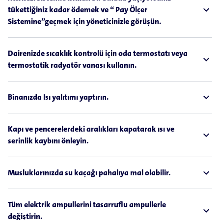
expand_less
tükettiğiniz kadar ödemek ve “ Pay Ölçer
Sistemine”geçmek için yöneticinizle görüşün.
Dairenizde sıcaklık kontrolü için oda termostatı veya
expand_less
termostatik radyatör vanası kullanın.
expand_less
Binanızda Isı yalıtımı yaptırın.
Kapı ve pencerelerdeki aralıkları kapatarak ısı ve
expand_less
serinlik kaybını önleyin.
expand_less
Musluklarınızda su kaçağı pahalıya mal olabilir.
Tüm elektrik ampullerini tasarruflu ampullerle
expand_less
değiştirin.