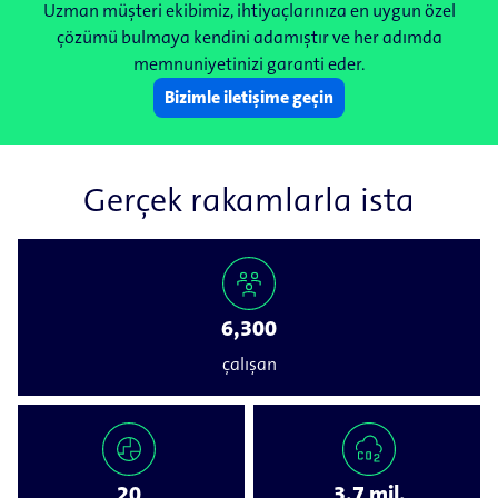
Uzman müşteri ekibimiz, ihtiyaçlarınıza en uygun özel
çözümü bulmaya kendini adamıştır ve her adımda
memnuniyetinizi garanti eder.
Bizimle iletişime geçin
Gerçek rakamlarla ista
6,300
çalışan
20
3.7 mil.