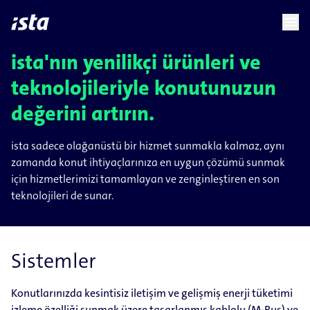
language
menu
chevron_right
ista'nın yenilikçi ürünleri ve
teknolojileriyle konutunuzun
değerini artırın.
ista sadece olağanüstü bir hizmet sunmakla kalmaz, aynı
zamanda konut ihtiyaçlarınıza en uygun çözümü sunmak
için hizmetlerimizi tamamlayan ve zenginleştiren en son
teknolojileri de sunar.
Sistemler
Konutlarınızda kesintisiz iletişim ve gelişmiş enerji tüketimi
izleme özelliği sunmak üzere tasarlanmış kablolu (M-Bus) ve