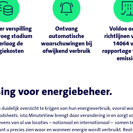
r verspilling
Ontvang
Voldoe a
vroeg stadium
automatische
richtlijnen
erlaag de
waarschuwingen bij
14064 
giekosten
afwijkend verbruik
rapportage 
emissi
ing voor energiebeheer.
duidelijk overzicht te krijgen van hun energieverbruik, vooral w
eadsheets. ista MinuteView brengt daar verandering in en zorgt vo
ns van al uw locaties – nationaal en internationaal – samen te 
unt u precies zien waar en wanneer energie wordt verbruikt. Rea