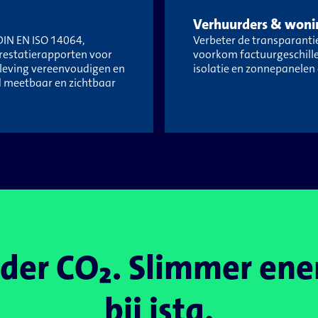
Verhuurders & woni
DIN EN ISO 14064,
Verbeter de transparanti
prestatierapporten voor
voorkom factuurgeschill
aleving vereenvoudigen en
isolatie en zonnepanelen
 meetbaar en zichtbaar
nder CO₂. Slimmer ene
bij ista.