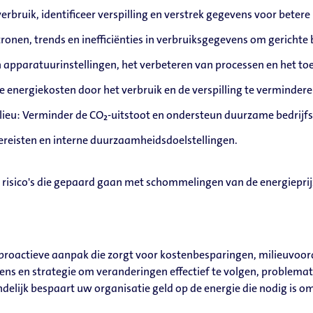
erbruik, identificeer verspilling en verstrek gegevens voor betere
ronen, trends en inefficiënties in verbruiksgegevens om gericht
apparatuurinstellingen, het verbeteren van processen en het toe
e energiekosten door het verbruik en de verspilling te vermindere
lieu: Verminder de CO₂-uitstoot en ondersteun duurzame bedrijfs
ereisten en interne duurzaamheidsdoelstellingen.
e risico's die gepaard gaan met schommelingen van de energieprij
oactieve aanpak die zorgt voor kostenbesparingen, milieuvoord
vens en strategie om veranderingen effectief te volgen, problemati
delijk bespaart uw organisatie geld op de energie die nodig is o