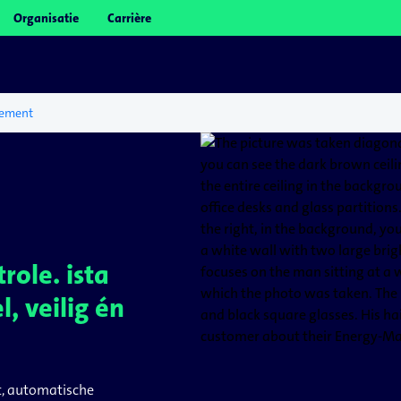
Organisatie
Carrière
ement
role. ista
, veilig én
t, automatische