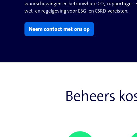
waarschuwingen en betrouwbare CO₂-rapportage – vol
wet- en regelgeving voor ESG- en CSRD-vereisten.
Neem contact met ons op
Beheers kos