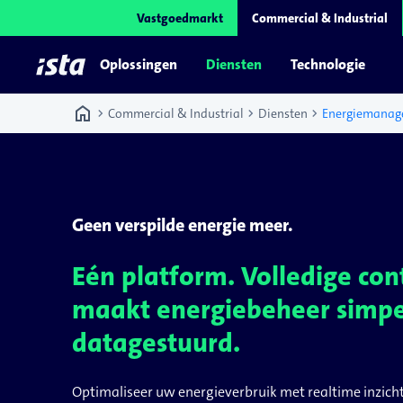
Vastgoedmarkt
Commercial & Industrial
Oplossingen
Diensten
Technologie
home
chevron_right
chevron_right
chevron_right
Commercial & Industrial
Diensten
Energiemanag
Geen verspilde energie meer.
Eén platform. Volledige cont
maakt energiebeheer simpel
datagestuurd.
Optimaliseer uw energieverbruik met realtime inzich