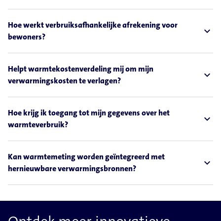
Hoe werkt verbruiksafhankelijke afrekening voor
expand_less
bewoners?
Helpt warmtekostenverdeling mij om mijn
expand_less
verwarmingskosten te verlagen?
Hoe krijg ik toegang tot mijn gegevens over het
expand_less
warmteverbruik?
Kan warmtemeting worden geïntegreerd met
expand_less
hernieuwbare verwarmingsbronnen?