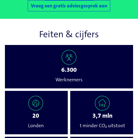
Vraag een gratis adviesgesprek aan
Feiten & cijfers
6.300
Werknemers
20
3,7 mln
Landen
t minder CO₂ uitstoot