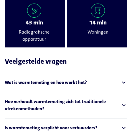
43 mln
14 mln
Radiografische
Woningen
apparatuur
Veelgestelde vragen
expand_less
Wat is warmtemeting en hoe werkt het?
Hoe verhoudt warmtemeting zich tot traditionele
expand_less
afrekenmethoden?
expand_less
Is warmtemeting verplicht voor verhuurders?