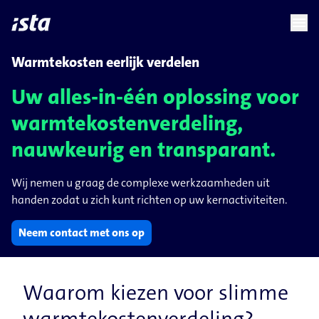
language
menu
chevron_right
chevron_right
NL
Warmtekosten eerlijk verdelen
Uw alles-in-één oplossing voor
warmtekostenverdeling,
nauwkeurig en transparant.
Wij nemen u graag de complexe werkzaamheden uit
handen zodat u zich kunt richten op uw kernactiviteiten.
Neem contact met ons op
Waarom kiezen voor slimme