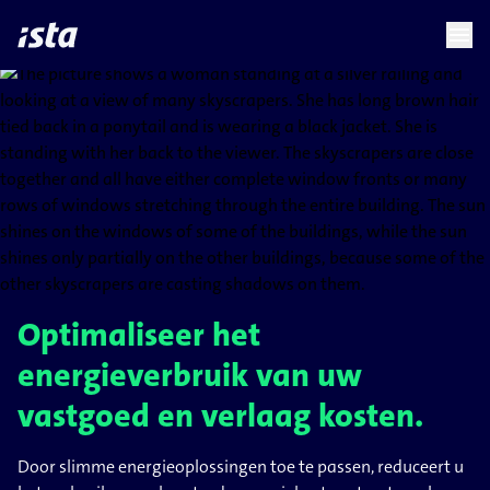
language
menu
chevron_right
chevron_right
NL
Optimaliseer het
energieverbruik van uw
vastgoed en verlaag kosten.
Door slimme energieoplossingen toe te passen, reduceert u