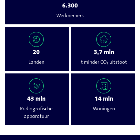
6.300
Werknemers
20
3,7 mln
Landen
t minder CO₂ uitstoot
43 mln
14 mln
Radiografische
Woningen
apparatuur