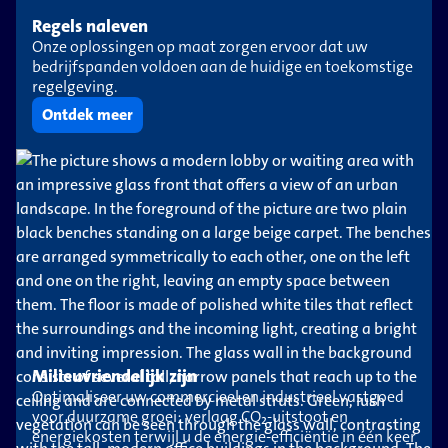
Regels naleven
Onze oplossingen op maat zorgen ervoor dat uw
bedrijfspanden voldoen aan de huidige en toekomstige
regelgeving.
Ontdek meer
Milieuvriendelijk zijn
Optimaliseer uw commercieel en industrieel vastgoed
voor duurzame groei: verlaag CO₂-uitstoot en
energiekosten terwijl u de energie-efficiëntie in één keer