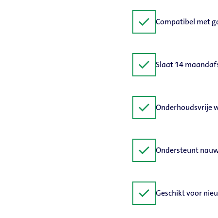
check
Compatibel met gas
check
Slaat 14 maandaf
check
Onderhoudsvrije w
check
Ondersteunt nauwk
check
Geschikt voor nie