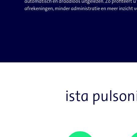
automatisch en draadloos uitgelezen. Zo profiteert 
afrekeningen, minder administratie en meer inzicht vo
ista pulsoni