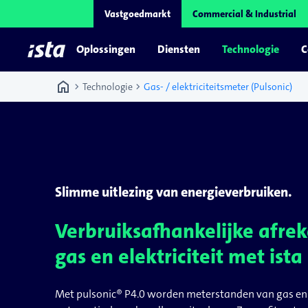
Vastgoedmarkt
Commercial & Industrial
Oplossingen
Diensten
Technologie
C
home
chevron_right
chevron_right
Technologie
Gas- / elektriciteitsmeter (Pulsonic)
Slimme uitlezing van energieverbruiken.
Verbruiksafhankelijke afre
gas en elektriciteit met ista
Met pulsonic® P4.0 worden meterstanden van gas en e