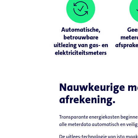
Automatische,
Gee
betrouwbare
meter
uitlezing van gas- en
afsprak
elektriciteitsmeters
Nauwkeurige met
afrekening.
Transparante energiekosten beginnen
alle meterdata automatisch en veilig,
De uitlees-technologie van ista maak