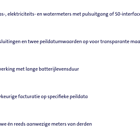
-, elektriciteits- en watermeters met pulsuitgang of S0-interfa
sluitingen en twee peildatumwaarden op voor transparante ma
erking met lange batterijlevensduur
eurige facturatie op specifieke peildata
uwe én reeds aanwezige meters van derden