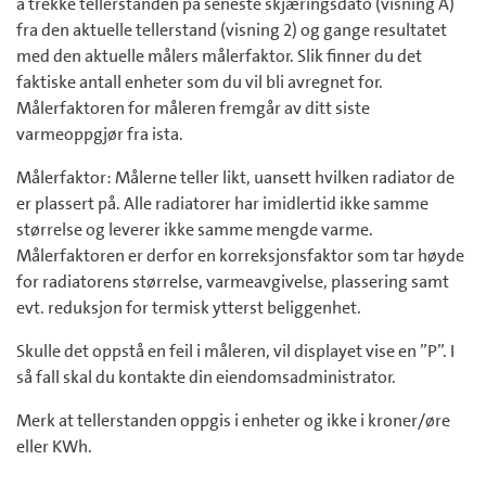
å trekke tellerstanden på seneste skjæringsdato (visning A)
fra den aktuelle tellerstand (visning 2) og gange resultatet
med den aktuelle målers målerfaktor. Slik finner du det
faktiske antall enheter som du vil bli avregnet for.
Målerfaktoren for måleren fremgår av ditt siste
varmeoppgjør fra ista.
Målerfaktor: Målerne teller likt, uansett hvilken radiator de
er plassert på. Alle radiatorer har imidlertid ikke samme
størrelse og leverer ikke samme mengde varme.
Målerfaktoren er derfor en korreksjonsfaktor som tar høyde
for radiatorens størrelse, varmeavgivelse, plassering samt
evt. reduksjon for termisk ytterst beliggenhet.
Skulle det oppstå en feil i måleren, vil displayet vise en ”P”. I
så fall skal du kontakte din eiendomsadministrator.
Merk at tellerstanden oppgis i enheter og ikke i kroner/øre
eller KWh.