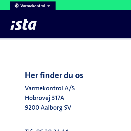
Varmekontrol
Corporate Website
Denmark
Austria
France
Belgium
Germany
Forbrugsafregning
Aflæsning af målere
Tast selv udgifts- og acontooplysninger
Databehandleraftale
Kontrolmanual
Downl
Stikp
Czech Republic
Hungary
United Kingdom
Her finder du os
United Arab Emirates
Varmekontrol A/S
Hobrovej 317A
9200 Aalborg SV