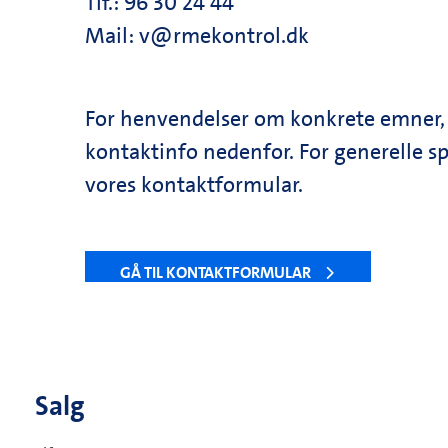
Tlf.: 96 30 24 44
Mail:
v@rmekontrol.dk
For henvendelser om konkrete emner, 
kontaktinfo nedenfor. For generelle 
vores kontaktformular.
GÅ TIL KONTAKTFORMULAR
Salg