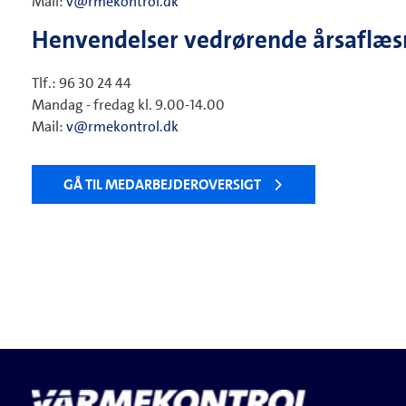
Mail:
v@rmekontrol.dk
Henvendelser vedrørende årsaflæs
Tlf.: 96 30 24 44
Mandag - fredag kl. 9.00-14.00
Mail:
v@rmekontrol.dk
GÅ TIL MEDARBEJDEROVERSIGT