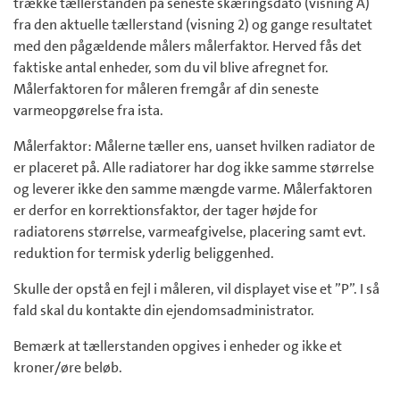
trække tællerstanden på seneste skæringsdato (visning A)
fra den aktuelle tællerstand (visning 2) og gange resultatet
med den pågældende målers målerfaktor. Herved fås det
faktiske antal enheder, som du vil blive afregnet for.
Målerfaktoren for måleren fremgår af din seneste
varmeopgørelse fra ista.
Målerfaktor: Målerne tæller ens, uanset hvilken radiator de
er placeret på. Alle radiatorer har dog ikke samme størrelse
og leverer ikke den samme mængde varme. Målerfaktoren
er derfor en korrektionsfaktor, der tager højde for
radiatorens størrelse, varmeafgivelse, placering samt evt.
reduktion for termisk yderlig beliggenhed.
Skulle der opstå en fejl i måleren, vil displayet vise et ”P”. I så
fald skal du kontakte din ejendomsadministrator.
Bemærk at tællerstanden opgives i enheder og ikke et
kroner/øre beløb.