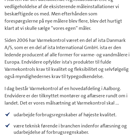
vedligeholdelse af de eksisterende måleinstallationer vi
beskæftigede os med. Men efterhånden som
forespørgslerne på nye målere blev flere, blev det hurtigt
klart at vi skulle sælge ”vores egen” måler.
Siden 2006 har Varmekontrol været en del af ista Danmark
A/S, som er en del af ista International GmbH. ista er den
ledende producent af alle former for varme- og vandmålere i
Europa. Endvidere opfylder ista's produkter til fulde
Varmekontrols krav til kvalitet og fleksibilitet og selvfølgelig
også myndighedernes krav til typegodkendelse.
I dag består Varmekontrol af en hovedafdeling i Aalborg.
Endvidere er der tilknyttet montører og aflæsere rundt om i
landet. Det er vores målsætning at Varmekontrol skal ...
udarbejde forbrugsregnskaber af højeste kvalitet.
være teknisk førende i branchen indenfor aflæsning og
udarbejdelse af forbrugsregnskaber.