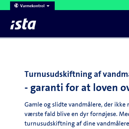
Varmekontrol
Corporate Website
Denmark
Austria
France
Belgium
Germany
Forbrugsafregning
Aflæsning af målere
Tast selv udgifts- og acontooplysninger
Databehandleraftale
Kontrolmanual
Downl
Stikp
Czech Republic
Hungary
United Kingdom
Turnusudskiftning af vandm
United Arab Emirates
- garanti for at loven 
Gamle og slidte vandmålere, der ikke m
værste fald blive en dyr fornøjese. M
turnusudskiftning af dine vandmålere h