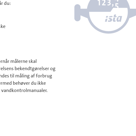
r du:
ske
ornår målerne skal
relsens bekendtgørelser og
des til måling af forbrug
ermed behøver du ikke
et vandkontrolmanualer.