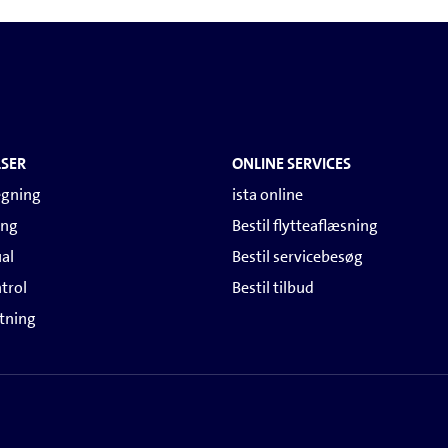
LSER
ONLINE SERVICES
egning
ista online
ing
Bestil flytteaflæsning
al
Bestil servicebesøg
trol
Bestil tilbud
tning