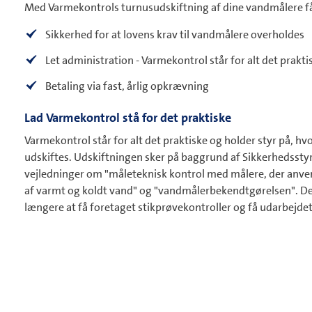
Med Varmekontrols turnusudskiftning af dine vandmålere få
Sikkerhed for at lovens krav til vandmålere overholdes
Let administration - Varmekontrol står for alt det prakti
Betaling via fast, årlig opkrævning
Lad Varmekontrol stå for det praktiske
Varmekontrol står for alt det praktiske og holder styr på, hv
udskiftes. Udskiftningen sker på baggrund af Sikkerhedssty
vejledninger om "måleteknisk kontrol med målere, der anven
af varmt og koldt vand" og "vandmålerbekendtgørelsen". D
længere at få foretaget stikprøvekontroller og få udarbejd