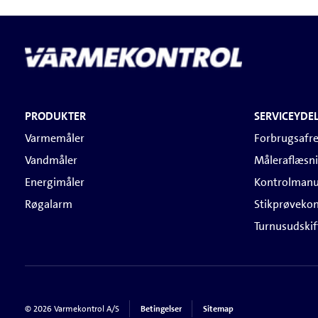
PRODUKTER
SERVICEYDE
Varmemåler
Forbrugsafr
Vandmåler
Måleraflæsn
Energimåler
Kontrolmanu
Røgalarm
Stikprøvekon
Turnusudskif
© 2026 Varmekontrol A/S
Betingelser
Sitemap