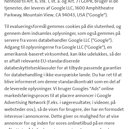
henhold til Art. 6, stk. 1, lit. a. og Art. 7 i GDPR, bruger vi de
tjenester, der leveres af Google LLC, 1600 Amphitheatre
Parkway, Mountain View, CA 94043, USA ("Google").
Til evalueringsformål gemmes cookies på din slutenhed, og
gennem dem indsamles oplysninger, som også gemmes på
servere fra vores databehandler Google LLC ("Google").
Adgang til oplysningerne fra Google LLC ("Google"), en
amerikansk-baseret virksomhed, kan ikke udelukkes, så der
er aftalt relevante EU-standardiserede
databeskyttelsesklausuler for at tilbyde passende garantier
for databehandling i ikke-europæiske lande. Du har ret til at
blive informeret om denne standardkontrakt som en del af
de leverede oplysninger. Vi bruger Googles "Ads" online
markedsføringsproces til at placere annoncer i Google
Advertising Network (f.eks. i søgeresultater, i videoer, på
websteder osv.), så de vises for brugere, der har en formodet
interesse i annoncerne. Dette giver os mulighed for at vise
annoncer for og inden for vores onlinetilbud på en mere