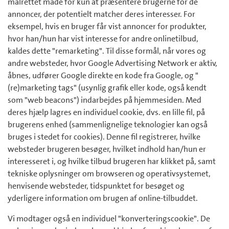
målrettet måde for kun at præsentere brugerne for de
annoncer, der potentielt matcher deres interesser. For
eksempel, hvis en bruger får vist annoncer for produkter,
hvor han/hun har vist interesse for andre onlinetilbud,
kaldes dette "remarketing". Til disse formål, når vores og
andre websteder, hvor Google Advertising Network er aktiv,
åbnes, udfører Google direkte en kode fra Google, og "
(re)marketing tags" (usynlig grafik eller kode, også kendt
som "web beacons") indarbejdes på hjemmesiden. Med
deres hjælp lagres en individuel cookie, dvs. en lille fil, på
brugerens enhed (sammenlignelige teknologier kan også
bruges i stedet for cookies). Denne fil registrerer, hvilke
websteder brugeren besøger, hvilket indhold han/hun er
interesseret i, og hvilke tilbud brugeren har klikket på, samt
tekniske oplysninger om browseren og operativsystemet,
henvisende websteder, tidspunktet for besøget og
yderligere information om brugen af online-tilbuddet.
Vi modtager også en individuel "konverteringscookie". De