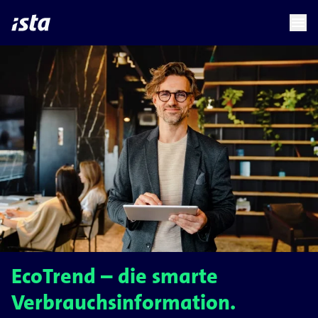
language
menu
chevron_right
EcoTrend – die smarte
Verbrauchsinformation.