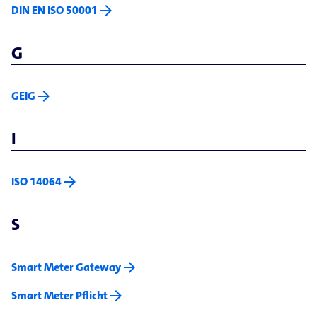
arrow_forward
DIN EN ISO 50001
G
arrow_forward
GEIG
I
arrow_forward
ISO 14064
S
arrow_forward
Smart Meter Gateway
arrow_forward
Smart Meter Pflicht