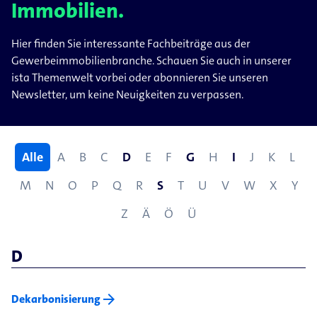
Immobilien.
Hier finden Sie interessante Fachbeiträge aus der
Gewerbeimmobilienbranche. Schauen Sie auch in unserer
ista Themenwelt vorbei oder abonnieren Sie unseren
Newsletter, um keine Neuigkeiten zu verpassen.
Alle
A
B
C
D
E
F
G
H
I
J
K
L
M
N
O
P
Q
R
S
T
U
V
W
X
Y
Z
Ä
Ö
Ü
D
arrow_forward
Dekarbonisierung