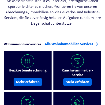
Als Messdienstleister ist es unser Ziel, Ihre tägliche Arbeit
spürbar leichter zu machen. Profitieren Sie von unseren
Abrechnungs-​, Immobilien-​ sowie Gewerbe-​ und Industrie-​
Services, die Sie zuverlässig bei allen Aufgaben rund um Ihre
Liegenschaft unterstützen.
arrow_forward
Alle Wohnimmobilien Services
Wohnimmobilien Services
Heizkostenabrechnung
Rauchwarnmelder-
Service
Mehr erfahren
Mehr erfahren